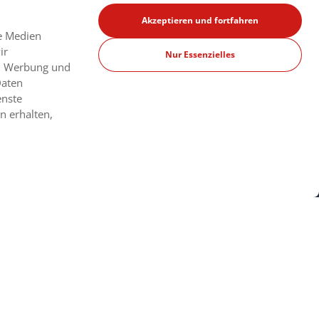
Akzeptieren und fortfahren
le Medien
ir
Nur Essenzielles
n, Werbung und
Daten
enste
n erhalten,
fe?
Land
Deutschland
wechseln
 17:30 Uhr
:
30 91733644
Spanien
Frankreich
Italien
Politik
Impressum
© Copyright 2026 Bipi