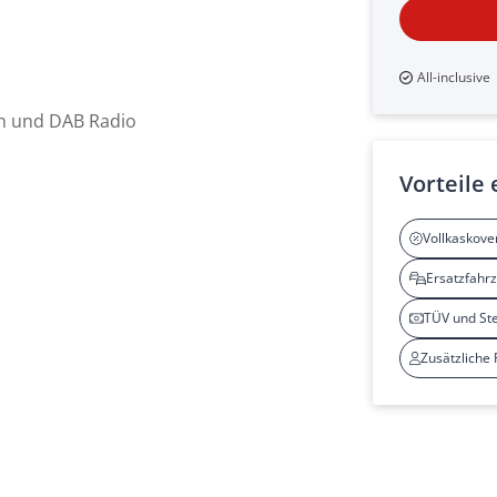
All-inclusive
on und DAB Radio
Vorteile
Vollkaskove
Ersatzfahr
TÜV und St
Zusätzliche 