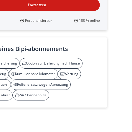
Fortsetzen
Personalisierbar
100 % online
 eines Bipi-abonnements
rsicherung
Option zur Lieferung nach Hause
zeug
Kumulier bare Kilometer
Wartung
euern
Reifenersatz wegen Abnutzung
Fahrer
24/7 Pannenhilfe