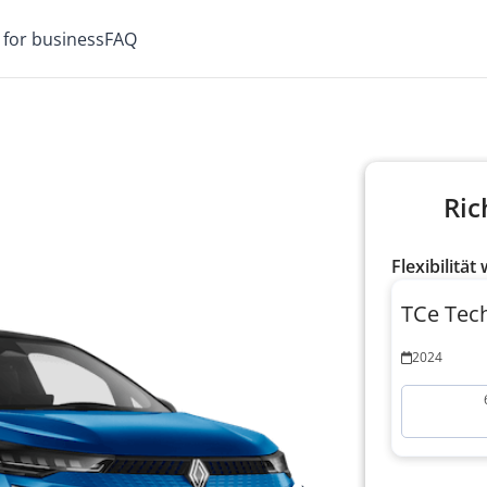
i for business
FAQ
Ric
Flexibilität
TCe Tec
2024