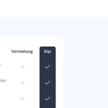
Vermietung
Bipi
s
eden