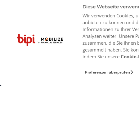
Diese Webseite verwen
Wir verwenden Cookies, um
anbieten zu können und di
Informationen zu Ihrer V
Analysen weiter. Unsere P
zusammen, die Sie ihnen b
gesammelt haben. Sie könn
indem Sie unsere
Cookie-
Produkte
Unsere Stand
Präferenzen überprüfen
Angebote
München
Was ist ein Abonnement?
Dortmund
Frankfurt
Köln
Stuttgart
Allgemeine Gesch