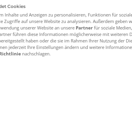
det Cookies
 Inhalte und Anzeigen zu personalisieren, Funktionen für sozia
e Zugriffe auf unsere Website zu analysieren. Außerdem geben w
erwendung unserer Website an unsere
Partner
für soziale Medie
artner führen diese Informationen möglicherweise mit weiteren 
ereitgestellt haben oder die sie im Rahmen Ihrer Nutzung der Di
en jederzeit Ihre Einstellungen ändern und weitere Informatione
Richtlinie
nachschlagen.
orte
Über uns
Brauchst du Hil
Berlin
Sitemap
Mo – Fr 8:30 –
Düsseldorf
Kundenservice
Hamburg
Leipzig
äftsbedingungen (AGB)
Jetzt kündigen
Datenschutzrichtlinie
Cookies-