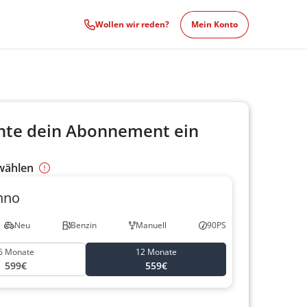
Wollen wir reden?
Mein Konto
hte dein Abonnement ein
 wählen
hno
Neu
Benzin
Manuell
90PS
6 Monate
12 Monate
599€
559€