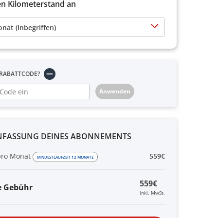
en Kilometerstand an
at (Inbegriffen)
 RABATTCODE?
Anwenden
FASSUNG DEINES ABONNEMENTS
pro Monat
559€
MINDESTLAUFZEIT 12 MONATE
559€
e Gebühr
inkl. MwSt.