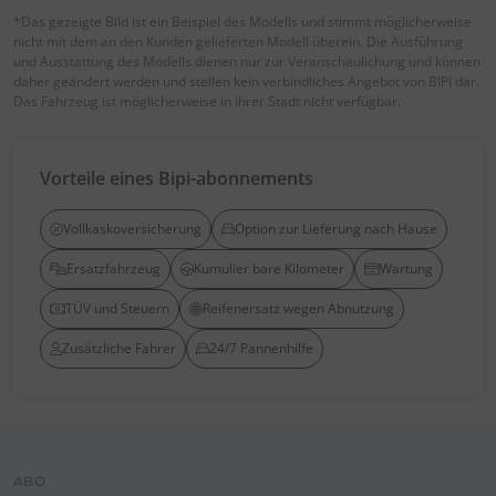
*Das gezeigte Bild ist ein Beispiel des Modells und stimmt möglicherweise
nicht mit dem an den Kunden gelieferten Modell überein. Die Ausführung
und Ausstattung des Modells dienen nur zur Veranschaulichung und können
daher geändert werden und stellen kein verbindliches Angebot von BIPI dar.
Das Fahrzeug ist möglicherweise in Ihrer Stadt nicht verfügbar.
Vorteile eines Bipi-abonnements
Vollkaskoversicherung
Option zur Lieferung nach Hause
Ersatzfahrzeug
Kumulier bare Kilometer
Wartung
TÜV und Steuern
Reifenersatz wegen Abnutzung
Zusätzliche Fahrer
24/7 Pannenhilfe
ABO