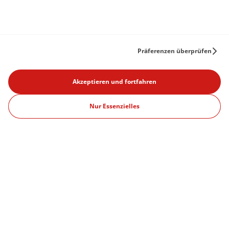
Präferenzen überprüfen
Produkte
Akzeptieren und fortfahren
459€
/Monat
Angebote
Nur Essenzielles
Fortsetzen
inkl. MwSt.
Was ist ein Abonnement?
12 monate mindestlaufzeit
Unsere Standorte
München
Berlin
Dortmund
Düsseldorf
Frankfurt
Hamburg
Köln
Leipzig
Stuttgart