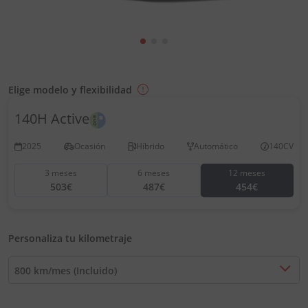
Elige modelo y flexibilidad
140H Active
2025
Ocasión
Híbrido
Automático
140CV
3 meses
6 meses
12 meses
503€
487€
454€
Personaliza tu kilometraje
800 km/mes (Incluido)