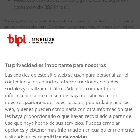
(volumen de 388 litros).
*La imagen mostrada es un ejemplo del modelo y puede no coincidir con el
que se entrega al cliente. El acabado y equipamiento del modelo se indican
con finalidad meramente ejemplificativa, por lo que están sujetos a
variaciones y, en consecuencia, no suponen oferta vinculante para BIPI. Es
posible que el vehículo no esté disponible en su ciudad.
Ventajas de suscribirte a Bipi
Tu privacidad es importante para nosotros
Las cookies de este sitio web se usan para personalizar el
Seguro a todo riesgo
Opción de entrega a domicilio
contenido y los anuncios, ofrecer funciones de redes
sociales y analizar el tráfico. Además, compartimos
Vehículo de sustitución
Km acumulables
información sobre el uso que haga del sitio web con
nuestros
partners
de redes sociales, publicidad y análisis
Mantenimiento
ITV e impuestos
web, quienes pueden combinarla con otra información que
Sustitución de neumáticos por desgaste
les haya proporcionado o que hayan recopilado a partir del
uso que haya hecho de sus servicios. Puedes cambiar
Conductores adicionales
Asistencia en carretera 24/7
opciones y obtener más información en cualquier momento
visitando nuestra
política de cookies
.