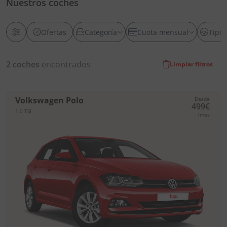
Nuestros coches
Ofertas
Categoría
Cuota mensual
Tipo
2
coches
encontrados
Limpiar filtros
Volkswagen Polo
Desde
499€
1.0 TSI
/mes