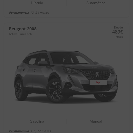
Híbrido
Automático
Permanencia
12, 24 meses
Desde
Peugeot 2008
489€
Active PureTech
/mes
Gasolina
Manual
Permanencia
3, 6, 12 meses