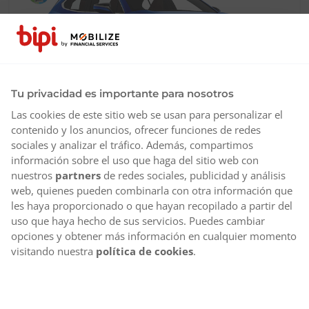
Tu privacidad es importante para nosotros
Las cookies de este sitio web se usan para personalizar el
contenido y los anuncios, ofrecer funciones de redes
sociales y analizar el tráfico. Además, compartimos
Híbrido
Automático
información sobre el uso que haga del sitio web con
Permanencia
Sin permanencia, 3, 6, 12 meses
nuestros
partners
de redes sociales, publicidad y análisis
web, quienes pueden combinarla con otra información que
Desde
les haya proporcionado o que hayan recopilado a partir del
Mercedes-Benz Clase A
789€
250e AMG Line
uso que haya hecho de sus servicios. Puedes cambiar
/mes
opciones y obtener más información en cualquier momento
visitando nuestra
política de cookies
.