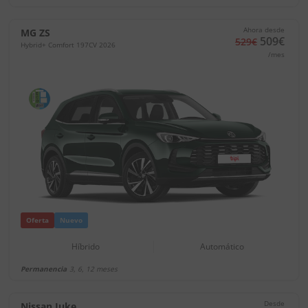
Ahora desde
MG ZS
509€
529€
Hybrid+ Comfort 197CV 2026
/mes
Oferta
Nuevo
Híbrido
Automático
Permanencia
3, 6, 12 meses
Desde
Nissan Juke