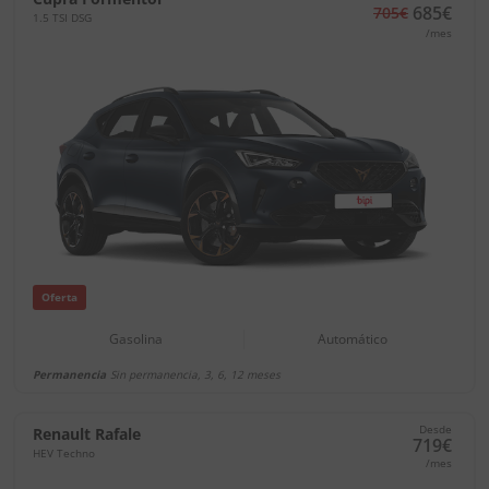
685€
705€
1.5 TSI DSG
/mes
Oferta
Gasolina
Automático
Permanencia
Sin permanencia, 3, 6, 12 meses
Desde
Renault Rafale
719€
HEV Techno
/mes