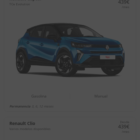
439€
TCe Evolution
/mes
Gasolina
Manual
Permanencia
3, 6, 12 meses
Desde
Renault Clio
439€
Varios modelos disponibles
/mes