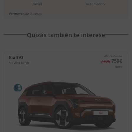
Diésel
Automático
Permanencia
3 meses
Quizás también te interese
Ahora desde
Kia EV3
759€
779€
Air Long Range
/mes