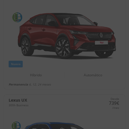
Nuevo
Híbrido
Automático
Permanencia
6, 12, 24 meses
Desde
Lexus UX
739€
300h Business
/mes