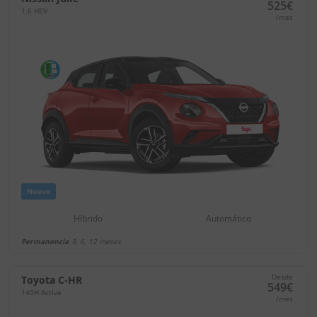
525€
1.6 HEV
/mes
Nuevo
Híbrido
Automático
Permanencia
3, 6, 12 meses
Desde
Toyota C-HR
549€
140H Active
/mes