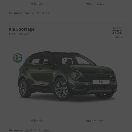
Híbrido
Automático
Permanencia
12, 24 meses
Desde
Kia Sportage
675€
T-GDI HEV 4x2
/mes
Híbrido
Automático
Permanencia
3, 6, 12 meses