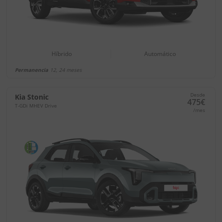
Híbrido
Automático
Permanencia
12, 24 meses
Desde
Kia Stonic
475€
T-GDi MHEV Drive
/mes