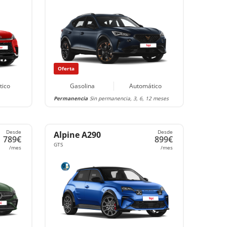
Oferta
tico
Gasolina
Automático
Permanencia
Sin permanencia, 3, 6, 12 meses
Desde
Desde
Alpine A290
789€
899€
GTS
/mes
/mes