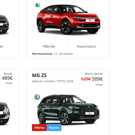
al
Híbrido
Automático
Permanencia
12, 24 meses
Desde
Ahora desde
MG ZS
489€
509€
529€
Hybrid+ Comfort 197CV 2026
/mes
/mes
Oferta
Nuevo