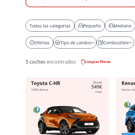
Todas las categorías
Pequeño
Mediano
Ofertas
Tipo de cambio
Combustible
5
coches
encontrados
Limpiar filtros
Toyota C-HR
Renau
Desde
549€
140H Active
Varios m
/mes