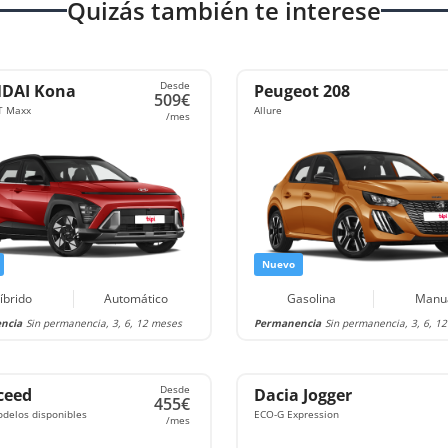
Quizás también te interese
Desde
DAI Kona
Peugeot 208
509€
T Maxx
Allure
/mes
Nuevo
íbrido
Automático
Gasolina
Manu
ncia
Sin permanencia, 3, 6, 12 meses
Permanencia
Sin permanencia, 3, 6, 1
Desde
ceed
Dacia Jogger
455€
odelos disponibles
ECO-G Expression
/mes