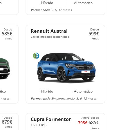
al
Híbrido
Automático
Permanencia
3, 6, 12 meses
Desde
Desde
Renault Austral
585€
599€
Varios modelos disponibles
/mes
/mes
tico
Híbrido
Automático
2 meses
Permanencia
Sin permanencia, 3, 6, 12 meses
Desde
Ahora desde
Cupra Formentor
679€
685€
705€
1.5 TSI DSG
/mes
/mes