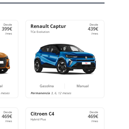
Desde
Desde
Renault Captur
399€
439€
TCe Evolution
/mes
/mes
al
Gasolina
Manual
2 meses
Permanencia
3, 6, 12 meses
Desde
Desde
Citroen C4
469€
469€
Hybrid Plus
/mes
/mes