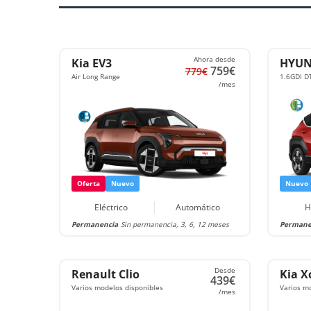
Ahora desde
Kia EV3
HYUN
759€
779€
Air Long Range
1.6GDI D
/mes
Oferta
Nuevo
Nuevo
Eléctrico
Automático
H
Permanencia
Sin permanencia, 3, 6, 12 meses
Permane
Desde
Renault Clio
Kia X
439€
Varios modelos disponibles
Varios m
/mes