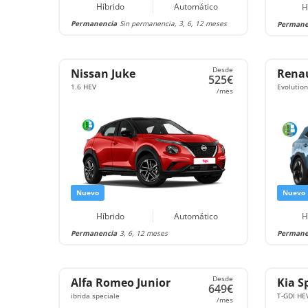
Híbrido
Automático
H
Permanencia
Sin permanencia, 3, 6, 12 meses
Permane
Desde
Nissan Juke
Renau
525€
1.6 HEV
Evolution
/mes
Nuevo
Nuevo
Híbrido
Automático
H
Permanencia
3, 6, 12 meses
Permane
Desde
Alfa Romeo Junior
Kia S
649€
ibrida speciale
T-GDI HE
/mes