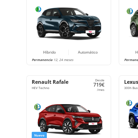
Híbrido
Automático
H
Permanencia
12, 24 meses
Permane
Desde
Renault Rafale
Lexu
719€
HEV Techno
300h Bus
/mes
Nuevo