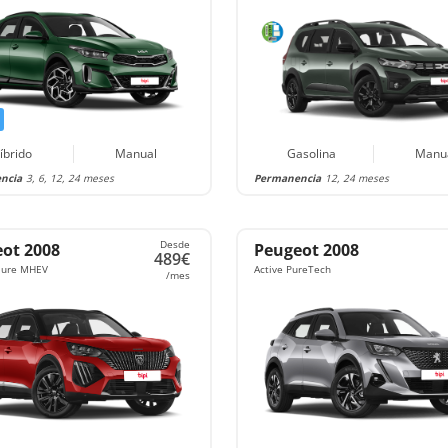
íbrido
Manual
Gasolina
Manu
ncia
3, 6, 12, 24 meses
Permanencia
12, 24 meses
Desde
ot 2008
Peugeot 2008
489€
llure MHEV
Active PureTech
/mes