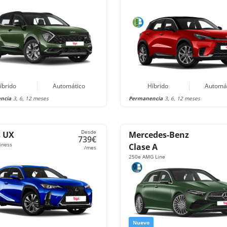
íbrido
Automático
Híbrido
Automá
ncia
3, 6, 12 meses
Permanencia
3, 6, 12 meses
Desde
s UX
Mercedes-Benz
739€
iness
Clase A
/mes
250e AMG Line
Nuevo