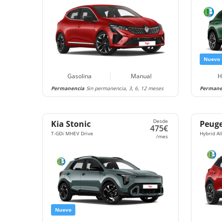
Nuevo
Gasolina
Manual
H
Permanencia
Sin permanencia, 3, 6, 12 meses
Permane
Desde
Kia Stonic
Peuge
475€
T-GDi MHEV Drive
Hybrid A
/mes
Nuevo