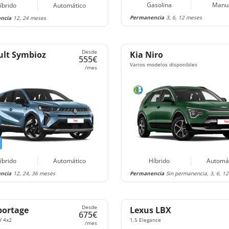
Gasolina
Manu
íbrido
Automático
Permanencia
3, 6, 12 meses
ncia
12, 24 meses
Desde
lt Symbioz
Kia Niro
555€
Varios modelos disponibles
/mes
íbrido
Automático
Híbrido
Automá
ncia
12, 24, 36 meses
Permanencia
Sin permanencia, 3, 6, 1
Desde
portage
Lexus LBX
675€
V 4x2
1.5 Elegance
/mes