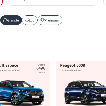
Grande
Eco
Premium
lt Espace
Peugeot 5008
Desde
649€
odelos disponibles
1.5 BlueHDi Allure
/mes