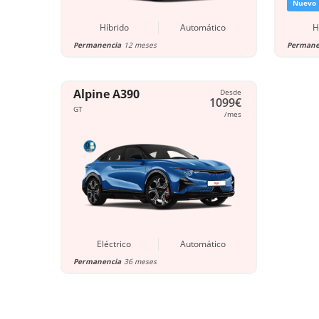
Nuevo
Híbrido
Automático
H
Permanencia
12 meses
Permane
Alpine A390
Desde
1099€
GT
/mes
Eléctrico
Automático
Permanencia
36 meses