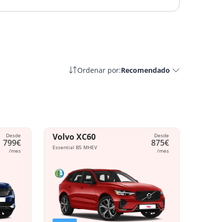
Ordenar por:
Recomendado
Volvo XC60
Desde
Desde
799€
875€
Essential B5 MHEV
/mes
/mes