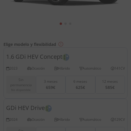
Elige modelo y flexibilidad
1.6 GDi HEV Concept
2023
Ocasión
Híbrido
Automático
141CV
Sin
3 meses
6 meses
12 meses
permanencia
659€
625€
585€
No disponible
GDi HEV Drive
2024
Ocasión
Híbrido
Automático
129CV
Sin