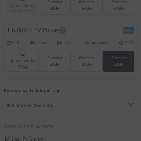
3 meses
6 meses
12 meses
permanencia
689€
649€
619€
No disponible
1.6 GDi HEV Drive
Nuevo
2026
Nuevo
Híbrido
Automático
139CV
Sin
3 meses
6 meses
12 meses
permanencia
699€
659€
629€
775€
Personaliza tu kilometraje
800 km/mes (Incluido)
MODELO Y EQUIPAMIENTO
Kia Niro