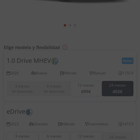
Elige modelo y flexibilidad
1.0 Drive MHEV
Nuevo
2026
Nuevo
Híbrido
Manual
115CV
12 meses
24 meses
3 meses
6 meses
499€
455€
No disponible
No disponible
eDrive
2023
Ocasión
Híbrido
Automático
141CV
3 meses
6 meses
12 meses
24 meses