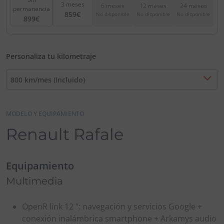
3 meses
6 meses
12 meses
24 meses
permanencia
859€
No disponible
No disponible
No disponible
899€
Personaliza tu kilometraje
800 km/mes (Incluido)
MODELO Y EQUIPAMIENTO
Renault Rafale
Equipamiento
Multimedia
OpenR link 12 ": navegación y servicios Google +
conexión inalámbrica smartphone + Arkamys audio