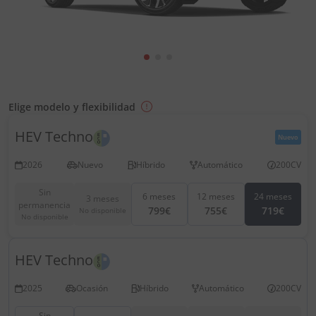
Elige modelo y flexibilidad
HEV Techno
Nuevo
2026
Nuevo
Híbrido
Automático
200CV
Sin
6 meses
12 meses
24 meses
3 meses
permanencia
799€
755€
719€
No disponible
No disponible
HEV Techno
2025
Ocasión
Híbrido
Automático
200CV
Sin