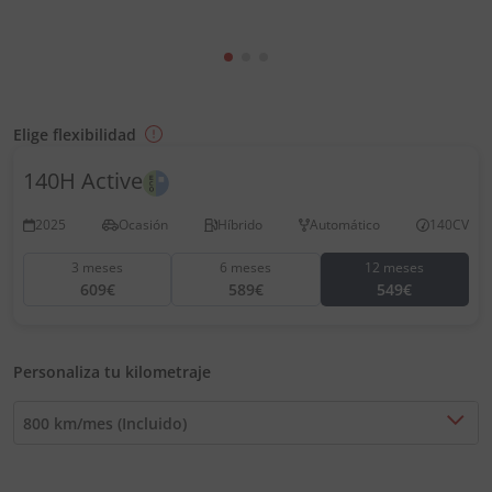
Elige flexibilidad
140H Active
2025
Ocasión
Híbrido
Automático
140CV
3 meses
6 meses
12 meses
609€
589€
549€
Personaliza tu kilometraje
800 km/mes (Incluido)