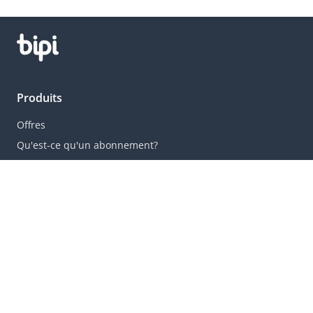
Produits
Offres
Qu'est-ce qu'un abonnement?
Villes populaires
Paris
Strasbourg
Marseille
Lille
Lyon
Rennes
Toulouse
Bordeaux
Nantes
Nice
Montpellier