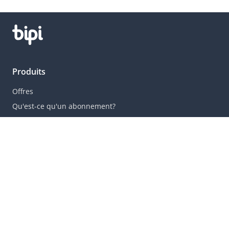
Produits
Offres
Qu'est-ce qu'un abonnement?
Villes populaires
Paris
Strasbourg
Marseille
Lille
Lyon
Rennes
Toulouse
Bordeaux
Nantes
Nice
Montpellier