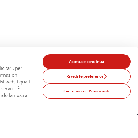
Accetta e contiinua
citari, per
formazioni
Rivedi le preference
si web, i quali
servizi. È
Continua con l'essenziale
bisogno di aiuto?
ando la nostra
Cambia
Italia
Paese
n.-ven. Ore 9:00h. -
:00h.
rvizio clienti:
 8295 1806
Spagna
egnala un
guasto
, un