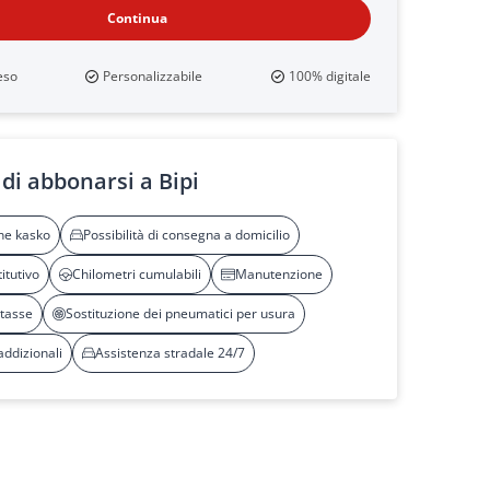
Continua
eso
Personalizzabile
100% digitale
di abbonarsi a Bipi
ne kasko
Possibilità di consegna a domicilio
itutivo
Chilometri cumulabili
Manutenzione
 tasse
Sostituzione dei pneumatici per usura
addizionali
Assistenza stradale 24/7