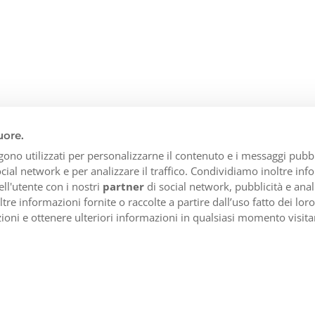
uore.
gono utilizzati per personalizzarne il contenuto e i messaggi pubbli
social network e per analizzare il traffico. Condividiamo inoltre in
ell'utente con i nostri
partner
di social network, pubblicità e anali
e informazioni fornite o raccolte a partire dall’uso fatto dei loro 
Noleggio auto
Su di noi
Hai 
zioni e ottenere ulteriori informazioni in qualsiasi momento visit
Abbonamento Noleggio
Recensioni su Bipi
lu
auto
13
News
Noleggio auto flessibile
Se
Mappa del sito
02
S