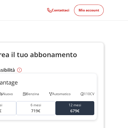
Contattaci
Mio account
rea il tuo abbonamento
ssibilità
vantage
Nuovo
Benzina
Automatico
110CV
si
6 mesi
12 mesi
€
719€
679€