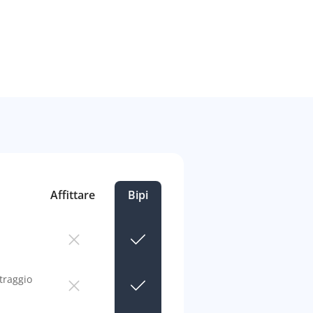
Affittare
Bipi
traggio