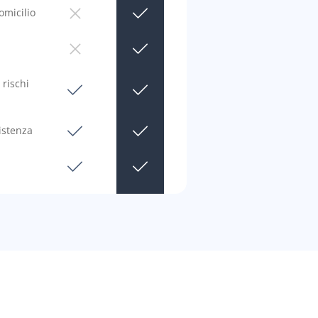
omicilio
 rischi
istenza