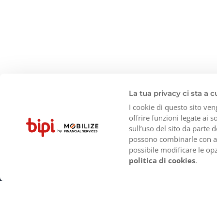
La tua privacy ci sta a c
I cookie di questo sito ven
offrire funzioni legate ai 
sull’uso del sito da parte d
possono combinarle con altr
Prodotti
CITTA' POPOLARI
possibile modificare le op
politica di cookies
.
Offerte
Milano
Cos'è un abbonamento?
Venezia
Roma
Firenze