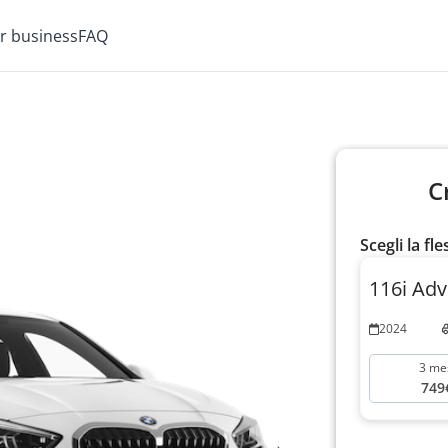
or business
FAQ
C
Scegli la fle
116i Ad
2024
3 me
749