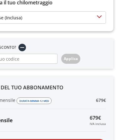
a il tuo chilometraggio
 (Inclusa)
 SCONTO?
Applica
O DEL TUO ABBONAMENTO
mensile
679€
DURATA MINIMA 12 MESI
679€
nsile
IVA inclusa