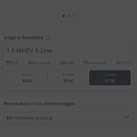
Scegli la flessibilità
1.6 MHEV X-Line
2022
Occasione
Ibrida
Automatico
150CV
3 mesi
6 mesi
12 mesi
885€
855€
825€
Personalizza il tuo chilometraggio
800 km/mese (Inclusa)