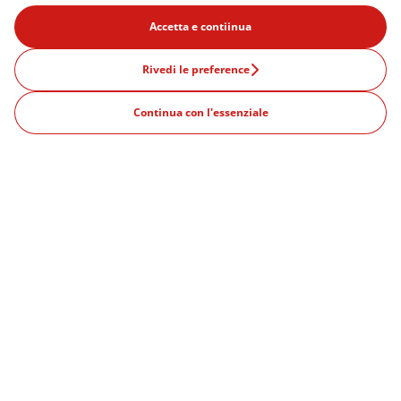
Accetta e contiinua
Prodotti
Rivedi le preference
825€
/mese
Offerte
Continua con l'essenziale
Continua
IVA inclusa
Cos'è un abbonamento?
12 mesi durata minima
CITTA' POPOLARI
Milano
Venezia
Roma
Firenze
Verona
Bologna
Noleggio auto