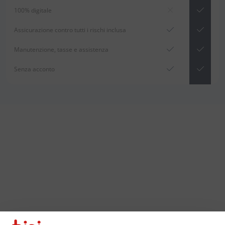
100% digitale
Assicurazione contro tutti i rischi inclusa
Manutenzione, tasse e assistenza
Senza acconto