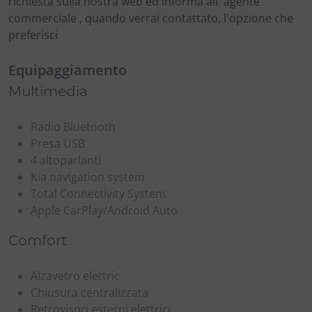
richiesta sulla nostra web ed informa all' agente
commerciale , quando verrai contattato, l'opzione che
preferisci
Equipaggiamento
Multimedia
Radio Bluetooth
Presa USB
4 altoparlanti
Kia navigation system
Total Connectivity System
Apple CarPlay/Android Auto
Comfort
Alzavetro elettric
Chiusura centralizzata
Retrovisori esterni elettrici