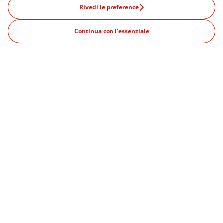
Prodotti
Rivedi le preference
609€
/mese
Offerte
Continua con l'essenziale
Continua
IVA inclusa
Cos'è un abbonamento?
12 mesi durata minima
CITTA' POPOLARI
Milano
Venezia
Roma
Firenze
Verona
Bologna
Noleggio auto
Abbonamento Noleggio auto
Noleggio auto flessibile