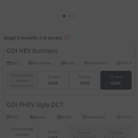
Scegli il modello e la durata
GDI HEV Business
2023
Occasione
Ibrida
Automatico
141CV
Senza durata
3 mesi
6 mesi
12 mesi
minima
669€
639€
609€
Non disponibile
GDI PHEV Style DCT
2022
Nuovo
Ibrida
Automatico
141CV
Senza durata
3 mesi
6 mesi
12 mesi
minima
699€
Non disponibile
Non disponibile