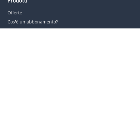
Prodotti
Offerte
Cos'è un abbonamento?
CITTA' POPOLARI
Milano
Venezia
Roma
Firenze
Verona
Bologna
Noleggio auto
Abbonamento Noleggio auto
Noleggio auto flessibile