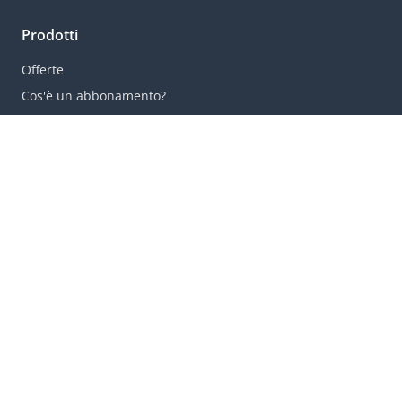
Prodotti
Offerte
Cos'è un abbonamento?
CITTA' POPOLARI
Milano
Venezia
Roma
Firenze
Verona
Bologna
Noleggio auto
Abbonamento Noleggio auto