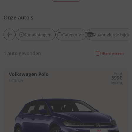
Onze auto's
Aanbiedingen
Categorie
Maandelijkse bijdr
1
auto
gevonden
Filters wissen
Volkswagen Polo
Vanaf
599€
1.0TSI Life
/maand