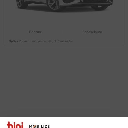
Benzine
Schakelauto
Opties
Zonder minimumtermijn, 3, 6 maanden