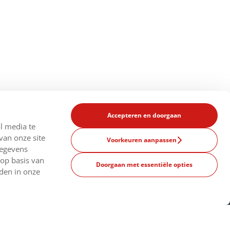
Accepteren en doorgaan
l media te
van onze site
Voorkeuren aanpassen
gegevens
 op basis van
Doorgaan met essentiële opties
nden in onze
odig?
Land
Nederland
wijzigen
vrijdag 8:30