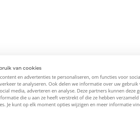
bruik van cookies
ontent en advertenties te personaliseren, om functies voor socia
erkeer te analyseren. Ook delen we informatie over uw gebruik 
ocial media, adverteren en analyse. Deze partners kunnen deze 
ormatie die u aan ze heeft verstrekt of die ze hebben verzameld
es. Je kunt op elk moment opties wijzigen en meer informatie vi
ngen
Maak kennis met ons
Heb je hulp n
Meningen over Bipi
Maandag t/m 