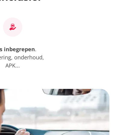
es inbegrepen
.
ering, onderhoud,
APK...