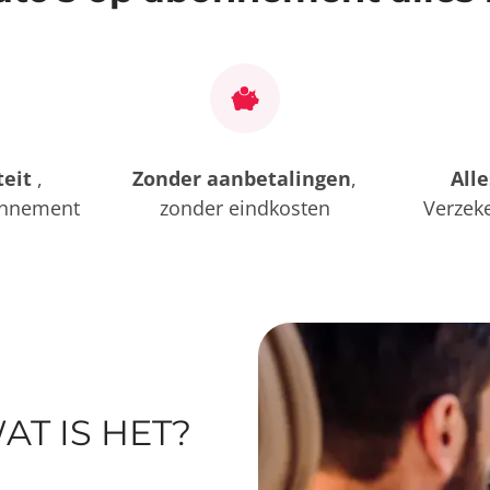
teit
,
Zonder aanbetalingen
,
All
onnement
zonder eindkosten
Verzek
s
AT IS HET?