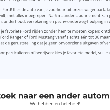
 Ford! Kies de auto van je voorkeur uit onzes wagenpark, kies
je wilt, met alles inbegrepen. Na 6 maanden abonnement kan 
en, onderhoud, verzekering en pechv-onderweg-heulping in 
je je favoriete Ford rijden zonder hem te moeten kopen: on
 Ford Ranger of Ford Mustang vanaf slechts één tot 36 maande
et de geruststelling dat je geen onvoorziene uitgaven of v
 particulieren of bedrijven: kies je favoriete model, vul je
zoek naar een ander autom
We hebben en heleboel!