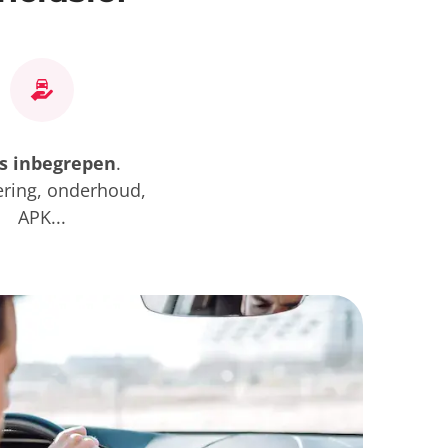
es inbegrepen
.
ering, onderhoud,
APK...