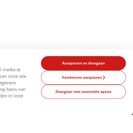
Accepteren en doorgaan
l media te
van onze site
Voorkeuren aanpassen
gegevens
 op basis van
Doorgaan met essentiële opties
nden in onze
odig?
Land
Nederland
wijzigen
vrijdag 8:30