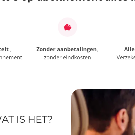
teit
,
Zonder aanbetalingen
,
All
onnement
zonder eindkosten
Verzek
s
AT IS HET?