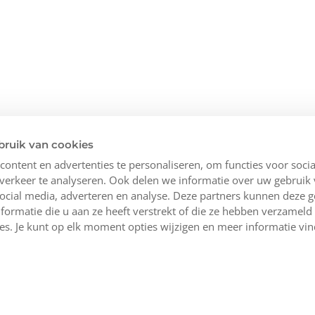
bruik van cookies
ontent en advertenties te personaliseren, om functies voor socia
erkeer te analyseren. Ook delen we informatie over uw gebruik 
ocial media, adverteren en analyse. Deze partners kunnen deze 
ormatie die u aan ze heeft verstrekt of die ze hebben verzameld
es. Je kunt op elk moment opties wijzigen en meer informatie vi
ngen
Maak kennis met ons
Heb je hulp n
Meningen over Bipi
Maandag t/m 