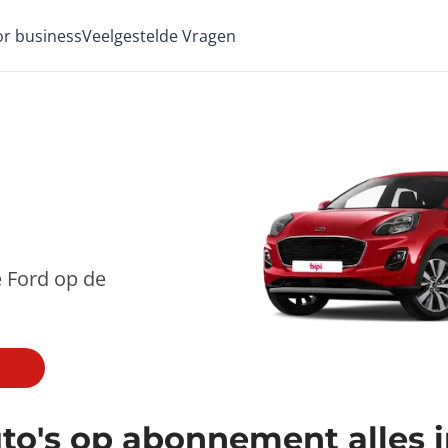
for business
Veelgestelde Vragen
e Ford op de
to's op abonnement alles i