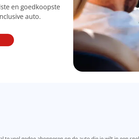
lste en goedkoopste
inclusive auto.
r al te veel gedoe abonneren op de auto die je wilt in een sne