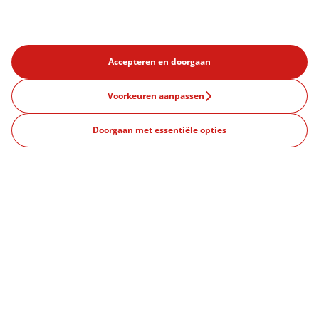
Accepteren en doorgaan
Voorkeuren aanpassen
Doorgaan met essentiële opties
Producten
Aanbiedingen
Wat is een abonnement?
Onze vestigingen
Amsterdam
Rotterdam
Eindhoven