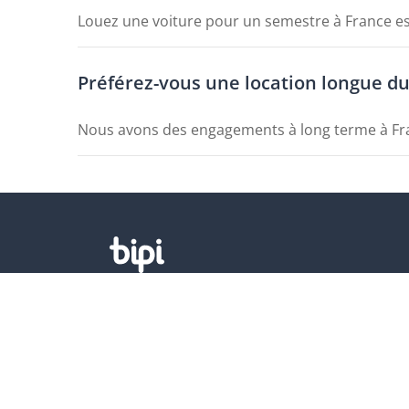
Louez une voiture pour un semestre à France est
Préférez-vous une location longue dur
Nous avons des engagements à long terme à Fran
Produits
Villes populai
Offres
Paris
Qu'est-ce qu'un abonnement?
Marseille
Lyon