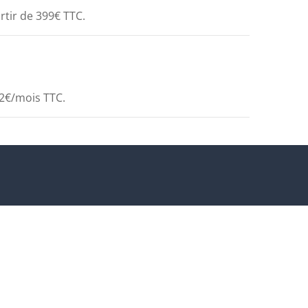
rtir de 399€ TTC.
72€/mois TTC.
oin d'aide ?
Changer de
France
pays
7:00h
:
01 76 43 19 05
e
panne
, un