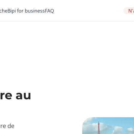
che
Bipi for business
FAQ
N'
re au
re de