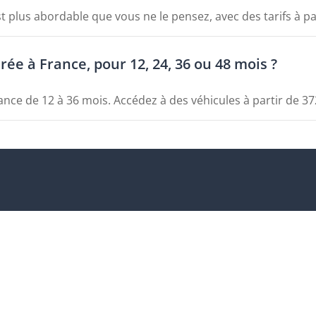
 plus abordable que vous ne le pensez, avec des tarifs à pa
ée à France, pour 12, 24, 36 ou 48 mois ?
ce de 12 à 36 mois. Accédez à des véhicules à partir de 3
res
Nous découvrir
Avez-vous bes
Strasbourg
Avis sur Bipi
L-V 9:00h - 1
Lille
Presse
Service client
Rennes
Plan du site
Signalez un