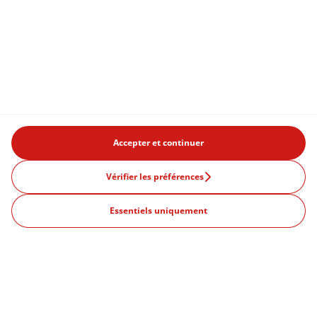
Accepter et continuer
Produits
Vérifier les préférences
415€
/mois
Offres
Essentiels uniquement
Continuer
TTC
Qu'est-ce qu'un abonnement?
24 mois durée minimum
Villes populaires
Paris
Strasbourg
Marseille
Lille