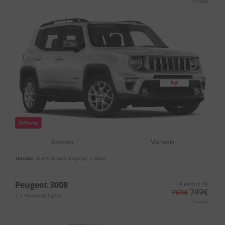
/mese
Offerta
Benzina
Manuale
Durata
Senza durata minima, 3 mesi
Peugeot 3008
A partire da
749€
769€
1.2 Puretech Turbo
/mese