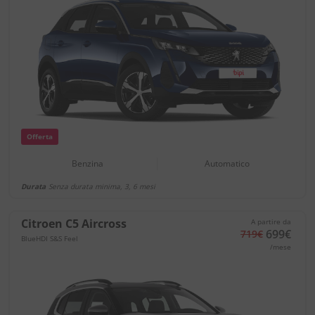
Offerta
Benzina
Automatico
Durata
Senza durata minima, 3, 6 mesi
Citroen C5 Aircross
A partire da
699€
719€
BlueHDI S&S Feel
/mese