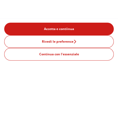
Accetta e contiinua
Prodotti
Rivedi le preference
Offerte
Continua con l'essenziale
Cos'è un abbonamento?
CITTA' POPOLARI
Milano
Venezia
Roma
Firenze
Verona