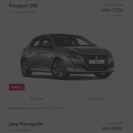
Peugeot 208
A partire da
525€
545€
1.2 PureTech Active
/mese
Offerta
Benzina
Manuale
Durata
Senza durata minima, 3, 6 mesi
Jeep Renegade
A partire da
645€
665€
1.0 T3 Limited