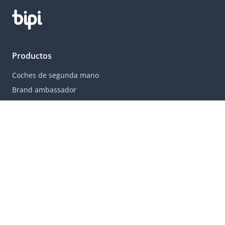
Productos
Coches de segunda mano
Brand ambassador
Ofertas
Qué es una suscripción
Ciudades populares
Madrid
Sevilla
Barcelona
Valencia
Coruña