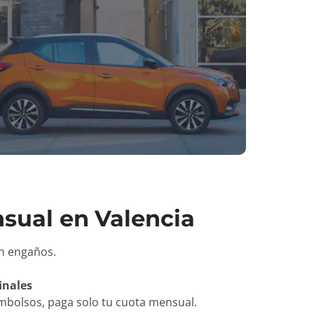
nsual en
Valencia
in engaños.
inales
mbolsos, paga solo tu cuota mensual.