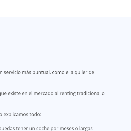
n servicio más puntual, como el alquiler de
que existe en el mercado al renting tradicional o
lo explicamos todo:
e puedas tener un coche por meses o largas