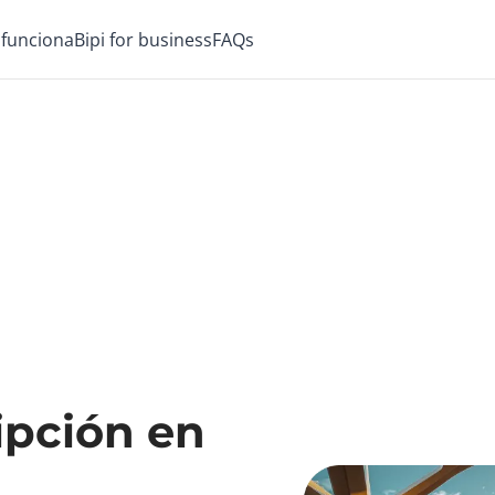
funciona
Bipi for business
FAQs
ipción en