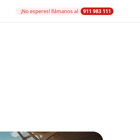
¡No esperes! llámanos al
911 983 111