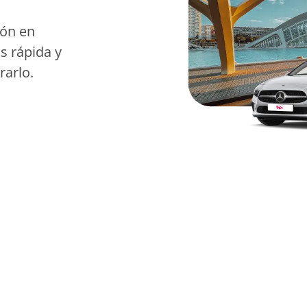
ión en
ás rápida y
arlo.