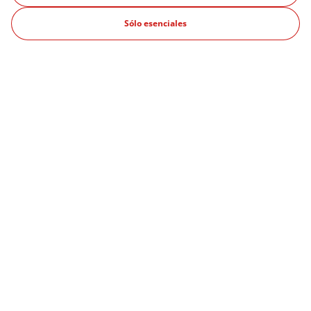
Coches de segunda mano
Sólo esenciales
Brand ambassador
Ofertas
Qué es una suscripción
Ciudades populares
Madrid
Sevilla
Barcelona
Valencia
Coruña
Málaga
Conócenos
Opiniones sobre Bipi