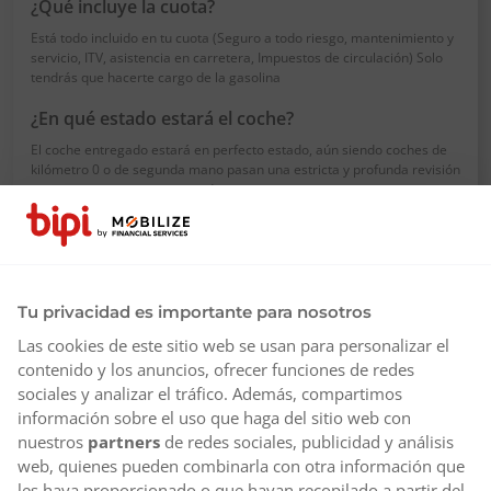
¿Qué incluye la cuota?
Está todo incluido en tu cuota (Seguro a todo riesgo, mantenimiento y
servicio, ITV, asistencia en carretera, Impuestos de circulación) Solo
tendrás que hacerte cargo de la gasolina
¿En qué estado estará el coche?
El coche entregado estará en perfecto estado, aún siendo coches de
kilómetro 0 o de segunda mano pasan una estricta y profunda revisión
por nuestros expertos antes de entregarse.
¿Cuántos kilómetros pueden tener los coches?
Los vehículos seminuevos pueden tener entre 5.000 y 100.000 KM.
¿Qué pasa si el coche da problemas o se estropea?
Tu privacidad es importante para nosotros
Como en cualquier suscripción si el coche da algún fallo y no se puede
Las cookies de este sitio web se usan para personalizar el
reparar, se cambiará por otro.
contenido y los anuncios, ofrecer funciones de redes
sociales y analizar el tráfico. Además, compartimos
información sobre el uso que haga del sitio web con
nuestros
partners
de redes sociales, publicidad y análisis
web, quienes pueden combinarla con otra información que
les haya proporcionado o que hayan recopilado a partir del