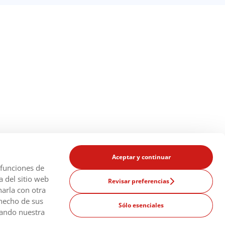
Aceptar y continuar
 funciones de
a del sitio web
Revisar preferencias
arla con otra
 hecho de sus
Sólo esenciales
uda?
tando nuestra
Cambiar de
España
país