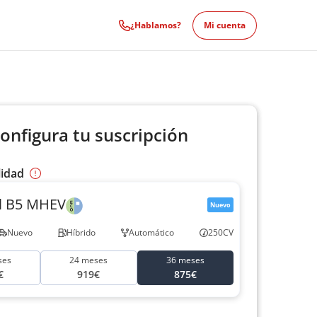
¿Hablamos?
Mi cuenta
onfigura tu suscripción
lidad
al B5 MHEV
Nuevo
Nuevo
Híbrido
Automático
250CV
ses
24 meses
36 meses
€
919€
875€