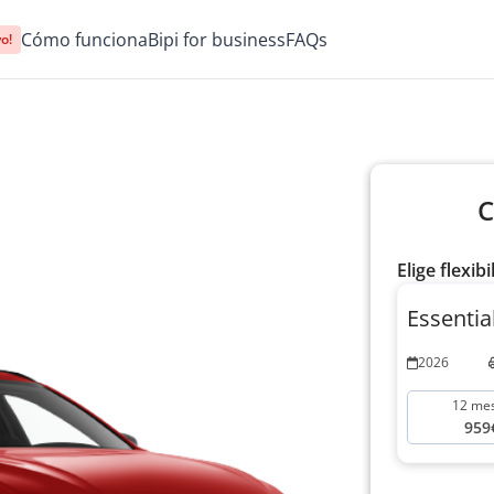
Cómo funciona
Bipi for business
FAQs
o!
C
Elige flexibi
Essenti
2026
12 me
959