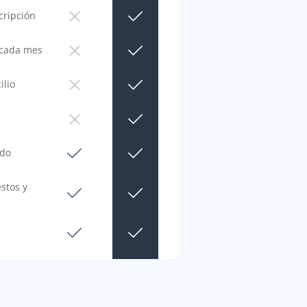
cripción
 cada mes
ilio
ido
stos y