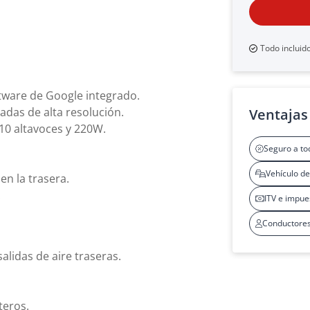
Todo incluid
ftware de Google integrado.
adas de alta resolución.
Ventajas 
10 altavoces y 220W.
Seguro a to
Vehículo de
en la trasera.
.
ITV e impue
Conductores
lidas de aire traseras.
teros.