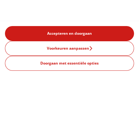
Accepteren en doorgaan
Voorkeuren aanpassen
Doorgaan met essentiële opties
Producten
Aanbiedingen
Wat is een abonnement?
Onze vestigingen
Amsterdam
Rotterdam
Eindhoven