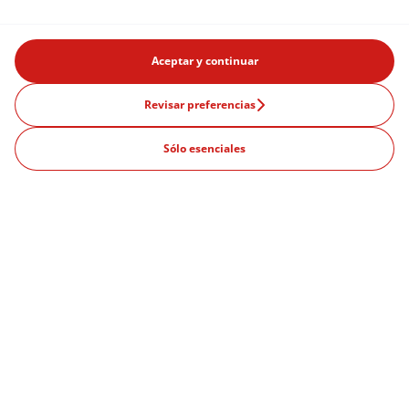
Aceptar y continuar
Revisar preferencias
Sólo esenciales
Productos
Coches de segunda mano
Brand ambassador
Ofertas
Qué es una suscripción
Ciudades populares
Madrid
Sevilla