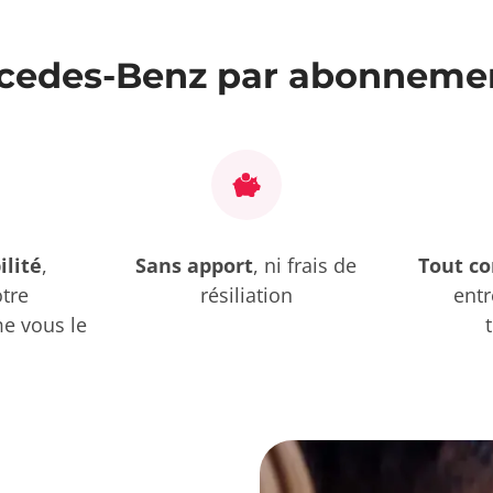
cedes-Benz par abonnemen
ilité
,
Sans apport
, ni frais de
Tout c
otre
résiliation
entr
 vous le
.