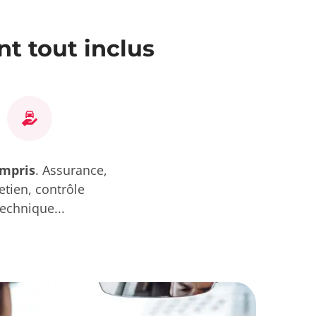
t tout inclus
ompris
. Assurance,
etien, contrôle
technique...