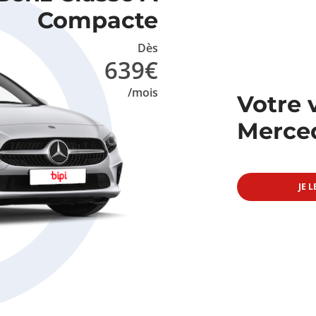
Compacte
Dès
639€
/mois
Votre 
Merce
JE L