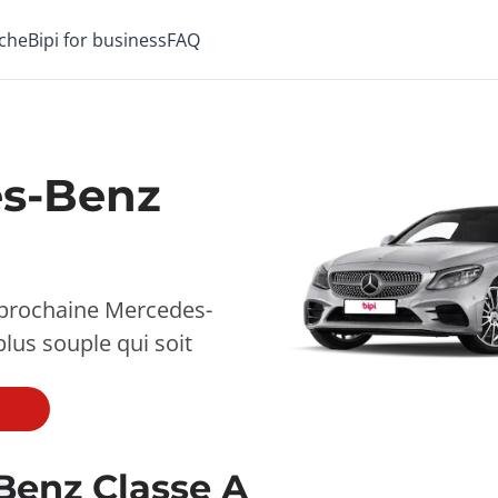
che
Bipi for business
FAQ
es-Benz
e prochaine Mercedes-
plus souple qui soit
Benz Classe A