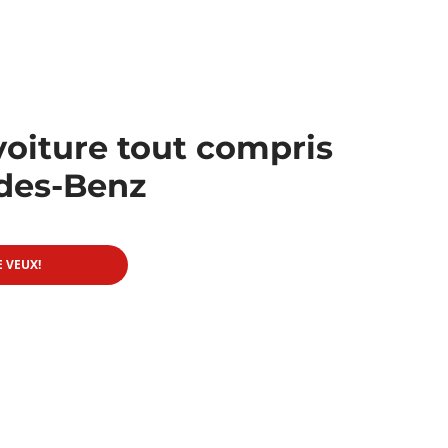
voiture tout compris
des-Benz
E VEUX!