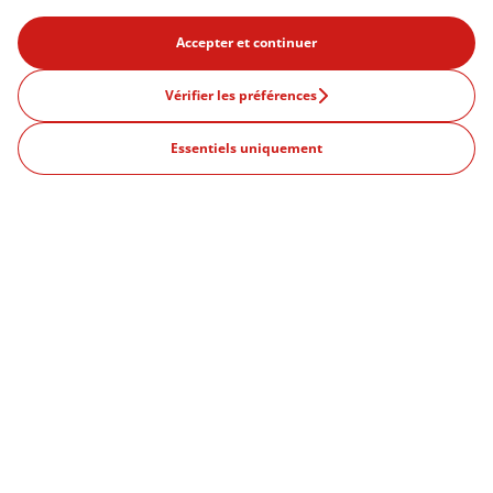
Accepter et continuer
Vérifier les préférences
Essentiels uniquement
Produits
Offres
Qu'est-ce qu'un abonnement?
Villes populaires
Paris
Strasbourg
Marseille
Lille
Lyon
Rennes
Toulouse
Bordeaux
Nantes
Nice